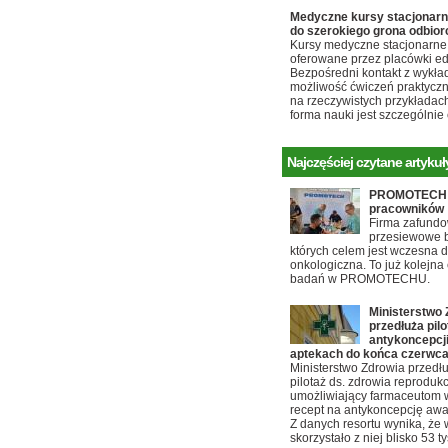
Medyczne kursy stacjonarn
do szerokiego grona odbio
Kursy medyczne stacjonarne 
oferowane przez placówki e
Bezpośredni kontakt z wykł
możliwość ćwiczeń praktyczn
na rzeczywistych przykładach
forma nauki jest szczególnie
Najczęściej czytane artykuł
PROMOTECH d
pracowników
Firma zafundo
przesiewowe b
których celem jest wczesna 
onkologiczna. To już kolejna 
badań w PROMOTECHU.
Ministerstwo 
przedłuża pilo
antykoncepcji
aptekach do końca czerwc
Ministerstwo Zdrowia przedłu
pilotaż ds. zdrowia reproduk
umożliwiający farmaceutom 
recept na antykoncepcję awa
Z danych resortu wynika, że 
skorzystało z niej blisko 53 t