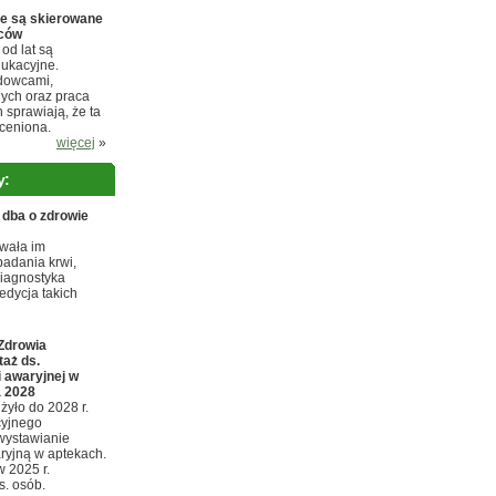
e są skierowane
rców
od lat są
dukacyjne.
adowcami,
ych oraz praca
 sprawiają, że ta
 ceniona.
więcej
»
y:
ba o zdrowie
wała im
adania krwi,
diagnostyka
edycja takich
Zdrowia
taż ds.
 awaryjnej w
a 2028
żyło do 2028 r.
cyjnego
wystawianie
ryjną w aptekach.
w 2025 r.
ys. osób.