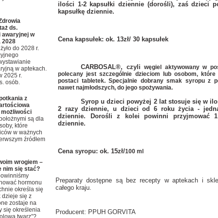
ilości 1-2 kapsułki dziennie (dorośli), zaś dzieci 
kapsułkę dziennie.
Zdrowia
taż ds.
 awaryjnej w
Cena kapsułek: ok. 13zł/ 30 kapsułek
a 2028
żyło do 2028 r.
cyjnego
wystawianie
CARBOSAL®, czyli
węgiel aktywowany w pos
ryjną w aptekach.
polecany jest szczególnie dzieciom lub osobom, które
w 2025 r.
postaci tabletek. Specjalnie dobrany smak syropu z 
ys. osób.
nawet najmłodszych, do jego spożywania.
potkania z
Syrop
u
dzieci powyżej 2 lat stosuje się w il
wartościowa
2 razy dziennie, u dzieci od 6 roku życia - jedn
 możliwości
dziennie. Dorośli z kolei powinni przyjmować 1
położnymi są dla
dziennie.
soby, które
ziców w ważnych
ierwszym źródłem
Cena syropu: ok. 15zł/
100 ml
 twoim wrogiem –
 nim się stać?
powinniśmy
Preparaty dostępne są bez recepty w aptekach i sklep
minować hormonu
całego kraju.
chnie określa się
 dzieje się z
ne zostaje na
y się określenia
Producent: PPUH GORVITA
zolowa twarz”?