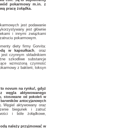
zewód pokarmowy m.in. z
ową pracę żołądka.
okarmowych jest podawanie
korzystywany jest głównie
lekami i innymi związkami
zatruciu pokarmowym.
enty diety firmy Gorvita:
odą w kapsułkach
, oraz
 jest czynnym składnikiem
ne szkodliwe substancje
ujące wzmożoną czynność
okarmowy z bakterii, toksyn
–
to novum na rynku!, gdyż
ócz węgla aktywowanego
dy, stosowane od pokoleń w
 barwników antocyjanowych
Węgiel aktywowany oraz
.
zenie biegunek i zatruć
wości i bóle żołądkowe,
godą
należy
przyjmować w