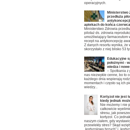
operacyjnych.
Ministerstwo 
przedłuża pilo
antykoncepcji
aptekach do końca czerwc
Ministerstwo Zdrowia przedłu
pilotaż ds. zdrowia reproduk
umożliwiający farmaceutom 
recept na antykoncepcję awa
Z danych resortu wynika, że 
skorzystało z niej blisko 53 t
Edukacyjne s
położnymi - 
wiedza i nowe
– Spotkania z 
nas niezwykle cenne, bo to o
każdego dnia wspierają rod
momentach i często są ich p
wiedzy...
Kortyzol nie jest
kiedy jednak może
Nie możemy i nie 
całkowicie wyeli
stresu, jak powsze
kortyzol. Co jednak
naszym ciałem, gdy wystawio
przewlekły stres? Skąd wzięł
„kortyzolowy brzuch” i „korty