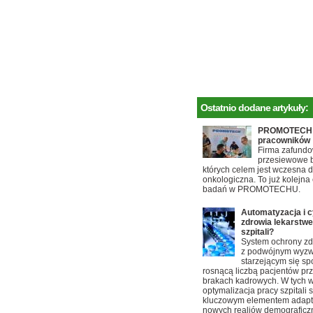
Ostatnio dodane artykuły:
PROMOTECH d
pracowników
Firma zafundo
przesiewowe b
których celem jest wczesna 
onkologiczna. To już kolejna 
badań w PROMOTECHU.
Automatyzacja i c
zdrowia lekarstw
szpitali?
System ochrony zd
z podwójnym wyz
starzejącym się s
rosnącą liczbą pacjentów pr
brakach kadrowych. W tych 
optymalizacja pracy szpitali s
kluczowym elementem adapta
nowych realiów demograficzn