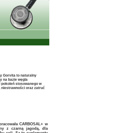
Gorvita to naturalny
y na bazie węgla
 pokoleń stosowanego w
, niestrawności oraz zatruć
 opracowała CARBOSAL+ w
any z czarną jagodą, dla
u coli. Są to suplementy