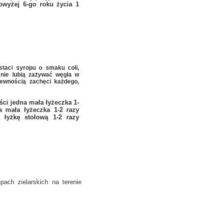
powyżej 6-go roku życia 1
taci syropu o smaku coli,
 nie lubią zażywać węgla w
pewnością zachęci każdego,
ości jedna mała łyżeczka 1-
a mała łyżeczka 1-2 razy
 łyżkę stołową 1-2 razy
ach zielarskich na terenie