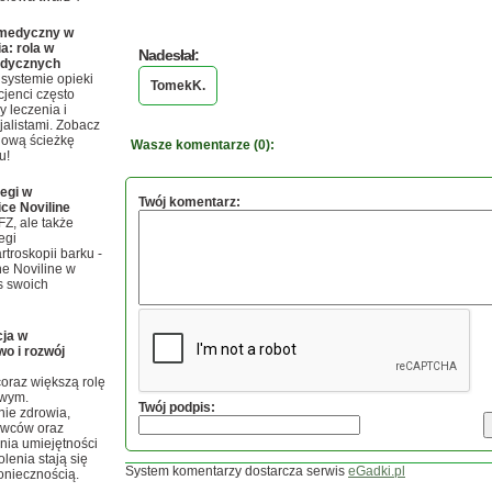
 medyczny w
a: rola w
Nadesłał:
edycznych
 systemie opieki
TomekK.
cjenci często
 leczenia i
jalistami. Zobacz
nową ścieżkę
Wasze komentarze (0):
u!
egi w
Twój komentarz:
ice Noviline
Z, ale także
egi
rtroskopii barku -
e Noviline w
s swoich
ja w
o i rozwój
oraz większą rolę
owym.
Twój podpis:
ie zdrowia,
awców oraz
nia umiejętności
lenia stają się
System komentarzy dostarcza serwis
eGadki.pl
koniecznością.