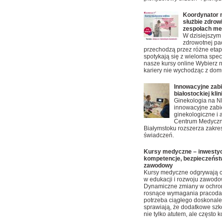
Koordynator
służbie zdrowi
zespołach m
W dzisiejszym
zdrowotnej pa
przechodzą przez różne etapy
spotykają się z wieloma spec
nasze kursy online Wybierz 
kariery nie wychodząc z dom
Innowacyjne zabi
białostockiej klin
Ginekologia na NF
innowacyjne zabi
ginekologiczne i a
Centrum Medyczn
Białymstoku rozszerza zakre
świadczeń.
Kursy medyczne – inwestyc
kompetencje, bezpieczeństw
zawodowy
Kursy medyczne odgrywają c
w edukacji i rozwoju zawod
Dynamiczne zmiany w ochron
rosnące wymagania pracod
potrzeba ciągłego doskonale
sprawiają, że dodatkowe szko
nie tylko atutem, ale często 