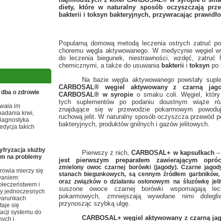
diety, które w naturalny sposób oczyszczają pr
bakterii i toksyn bakteryjnych, przywracając prawidł
Popularną domową metodą leczenia ostrych zatruć p
choremu węgla aktywowanego. W medycynie węgiel wy
do leczenia biegunek, niestrawności, wzdęć, zatruć 
chemicznymi, a także do usuwania
bakterii
i
toksyn
po 
Na bazie węgla aktywowanego powstały suplem
CARBOSAL® węgiel aktywowany z czarną jag
ba o zdrowie
CARBOSAL® w syropie
o smaku coli. Węgiel, który
tych suplementów po podaniu doustnym wiąże róż
wała im
znajdujące się w przewodzie pokarmowym powod
adania krwi,
ruchową jelit. W naturalny sposób oczyszcza przewód p
diagnostyka
bakteryjnych, produktów gnilnych i gazów jelitowych.
edycja takich
yfryzacja służby
Pierwszy z nich,
CARBOSAL+ w kapsułkach
em na problemy
jest pierwszym preparatem zawierającym opr
zmielony owoc czarnej borówki (jagody). Czarne jago
rowia mierzy się
stanach biegunkowych, są cennym źródłem garbników,
waniem:
oraz związków o działaniu osłonowym na śluzówkę jelit
połeczeństwem i
suszone owoce czarnej borówki wspomagają lec
zy jednoczesnych
pokarmowych, zmniejszają wywołane nimi dolegli
warunkach
przynosząc szybką ulgę.
taje się
cji systemu do
CARBOSAL+ węgiel aktywowany z czarną ja
ych i