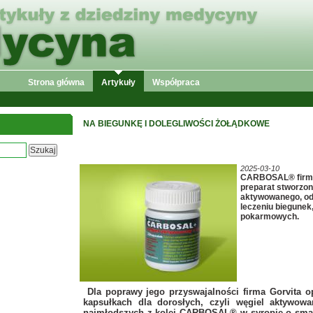
Strona główna
Artykuły
Współpraca
NA BIEGUNKĘ I DOLEGLIWOŚCI ŻOŁĄDKOWE
2025-03-10
CARBOSAL® firmy 
preparat stworzon
aktywowanego, od
leczeniu biegunek
pokarmowych.
Dla poprawy jego przyswajalności firma Gorvita
kapsułkach dla dorosłych, czyli węgiel aktywow
najmłodszych z kolei CARBOSAL® w syropie o smak