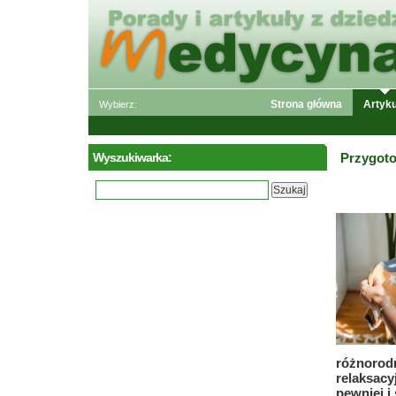
Strona główna
Artyku
Wybierz:
Wyszukiwarka:
Przygot
różnorod
relaksac
pewniej i