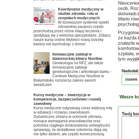
Nieocenio
osób. Roz
Koordynator medyczny w
doświadcz
służbie zdrowia: rola w
zespołach medycznych
Warto rów
W dzisiejszym systemie opieki
psychologa
zdrowotnej pacjenci często
przechodzą przez różne etapy leczenia i
Przygotow
spotykają się z wieloma specjalistami. Zobacz
że każda k
nasze kursy online Wybierz nową ścieżkę
znalazła w
kariery nie wychodząc z domu!
komfortow
szpitala, 
Innowacyjne zabiegi w
tym wyjąt
białostockiej klinice Noviline
Ginekologia na NFZ, ale także
innowacyjne zabiegi
Nadesłał:
ginekologiczne i artroskopii barku -
Centrum Medyczne Noviline w
slawek
Białymstoku rozszerza zakres swoich
świadczeń.
Kursy medyczne – inwestycja w
Wasze ko
kompetencje, bezpieczeństwo i rozwój
zawodowy
Kursy medyczne odgrywają coraz większą rolę
w edukacji i rozwoju zawodowym.
Twój ko
Dynamiczne zmiany w ochronie zdrowia,
rosnące wymagania pracodawców oraz
potrzeba ciągłego doskonalenia umiejętności
sprawiają, że dodatkowe szkolenia stają się
nie tylko atutem, ale często koniecznością.