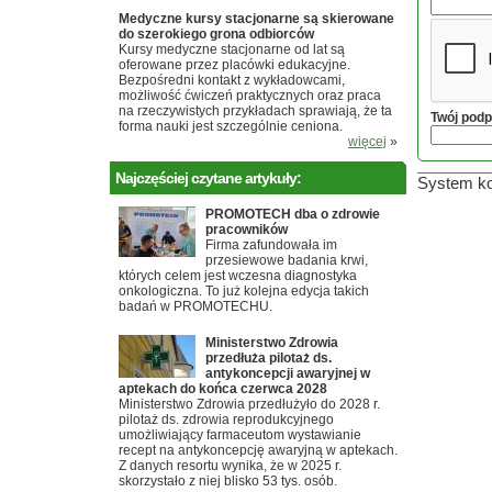
Medyczne kursy stacjonarne są skierowane
do szerokiego grona odbiorców
Kursy medyczne stacjonarne od lat są
oferowane przez placówki edukacyjne.
Bezpośredni kontakt z wykładowcami,
możliwość ćwiczeń praktycznych oraz praca
na rzeczywistych przykładach sprawiają, że ta
Twój podp
forma nauki jest szczególnie ceniona.
więcej
»
Najczęściej czytane artykuły:
System ko
PROMOTECH dba o zdrowie
pracowników
Firma zafundowała im
przesiewowe badania krwi,
których celem jest wczesna diagnostyka
onkologiczna. To już kolejna edycja takich
badań w PROMOTECHU.
Ministerstwo Zdrowia
przedłuża pilotaż ds.
antykoncepcji awaryjnej w
aptekach do końca czerwca 2028
Ministerstwo Zdrowia przedłużyło do 2028 r.
pilotaż ds. zdrowia reprodukcyjnego
umożliwiający farmaceutom wystawianie
recept na antykoncepcję awaryjną w aptekach.
Z danych resortu wynika, że w 2025 r.
skorzystało z niej blisko 53 tys. osób.