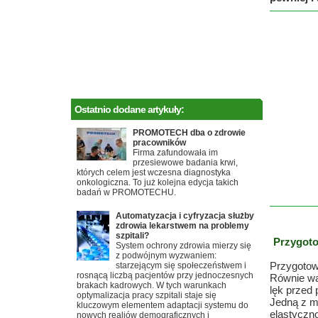
Ostatnio dodane artykuły:
PROMOTECH dba o zdrowie
pracowników
Firma zafundowała im
przesiewowe badania krwi,
których celem jest wczesna diagnostyka
onkologiczna. To już kolejna edycja takich
badań w PROMOTECHU.
Automatyzacja i cyfryzacja służby
zdrowia lekarstwem na problemy
szpitali?
Przygoto
System ochrony zdrowia mierzy się
z podwójnym wyzwaniem:
Przygotowa
starzejącym się społeczeństwem i
rosnącą liczbą pacjentów przy jednoczesnych
Równie wa
brakach kadrowych. W tych warunkach
lęk przed 
optymalizacja pracy szpitali staje się
Jedną z 
kluczowym elementem adaptacji systemu do
elastyczno
nowych realiów demograficznych i