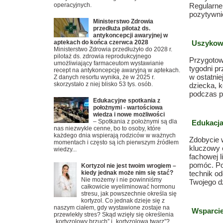
operacyjnych.
Regularne
pozytywni
Ministerstwo Zdrowia
przedłuża pilotaż ds.
antykoncepcji awaryjnej w
aptekach do końca czerwca 2028
Uszykowa
Ministerstwo Zdrowia przedłużyło do 2028 r.
pilotaż ds. zdrowia reprodukcyjnego
Przygotowa
umożliwiający farmaceutom wystawianie
tygodni p
recept na antykoncepcję awaryjną w aptekach.
w ostatnie
Z danych resortu wynika, że w 2025 r.
skorzystało z niej blisko 53 tys. osób.
dziecka, k
podczas po
Edukacyjne spotkania z
położnymi - wartościowa
wiedza i nowe możliwości
– Spotkania z położnymi są dla
Edukacj
nas niezwykle cenne, bo to osoby, które
każdego dnia wspierają rodziców w ważnych
Zdobycie w
momentach i często są ich pierwszym źródłem
kluczowy 
wiedzy...
fachowej 
pomóc. Po
Kortyzol nie jest twoim wrogiem –
kiedy jednak może nim się stać?
technik od
Nie możemy i nie powinniśmy
Twojego d
całkowicie wyeliminować hormonu
stresu, jak powszechnie określa się
kortyzol. Co jednak dzieje się z
naszym ciałem, gdy wystawione zostaje na
Wsparci
przewlekły stres? Skąd wzięły się określenia
„kortyzolowy brzuch” i „kortyzolowa twarz”?